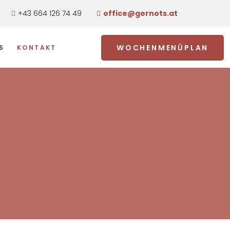
+43 664 126 74 49
office@gernots.at
WOCHENMENÜPLAN
S
KONTAKT